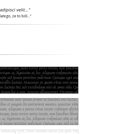
pisci velit..."
tego, że to ból..."