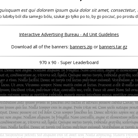
uisquam est qui dolorem ipsum quia dolor sit amet, consectetur, adi
o lubiłby ból dla samego bólu, szukał go tylko po to, by go poczuć, po prostu dla
Interactive Advertising Bureau - Ad Unit Guidelines
Download all of the banners:
banners.zip
or
banners.tar.gz
970 x 90 - Super Leaderboard