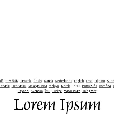
alà
中文简体
Hrvatski
Česky
Dansk
Nederlands
English
Eesti
Filipino
Suo
Latviski
Lietuviškai
македонски
Melayu
Norsk
Polski
Português
Româna
Español
Svenska
ไทย
Türkçe
Українська
Tiếng Việt
Lorem Ipsum