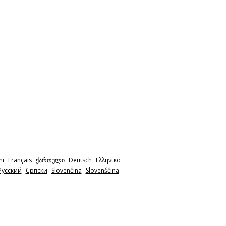
mi
Français
ქართული
Deutsch
Ελληνικά
Pyccкий
Српски
Slovenčina
Slovenščina