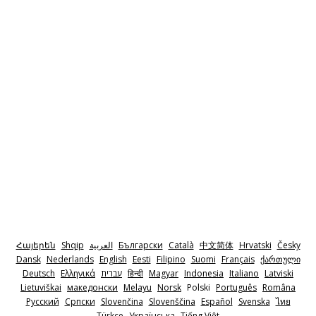
Հայերեն
Shqip
‫العربية
Български
Català
中文简体
Hrvatski
Česky
Dansk
Nederlands
English
Eesti
Filipino
Suomi
Français
ქართული
Deutsch
Ελληνικά
‫עברית
हिन्दी
Magyar
Indonesia
Italiano
Latviski
Lietuviškai
македонски
Melayu
Norsk
Polski
Português
Româna
Pyccкий
Српски
Slovenčina
Slovenščina
Español
Svenska
ไทย
Türkçe
Українська
Tiếng Việt