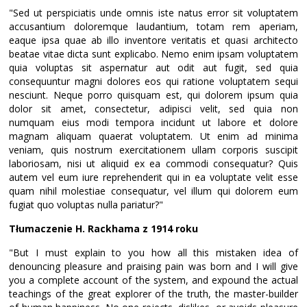
"Sed ut perspiciatis unde omnis iste natus error sit voluptatem
accusantium doloremque laudantium, totam rem aperiam,
eaque ipsa quae ab illo inventore veritatis et quasi architecto
beatae vitae dicta sunt explicabo. Nemo enim ipsam voluptatem
quia voluptas sit aspernatur aut odit aut fugit, sed quia
consequuntur magni dolores eos qui ratione voluptatem sequi
nesciunt. Neque porro quisquam est, qui dolorem ipsum quia
dolor sit amet, consectetur, adipisci velit, sed quia non
numquam eius modi tempora incidunt ut labore et dolore
magnam aliquam quaerat voluptatem. Ut enim ad minima
veniam, quis nostrum exercitationem ullam corporis suscipit
laboriosam, nisi ut aliquid ex ea commodi consequatur? Quis
autem vel eum iure reprehenderit qui in ea voluptate velit esse
quam nihil molestiae consequatur, vel illum qui dolorem eum
fugiat quo voluptas nulla pariatur?"
Tłumaczenie H. Rackhama z 1914 roku
"But I must explain to you how all this mistaken idea of
denouncing pleasure and praising pain was born and I will give
you a complete account of the system, and expound the actual
teachings of the great explorer of the truth, the master-builder