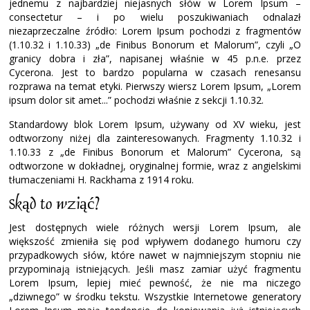
jednemu z najbardziej niejasnych słów w Lorem Ipsum –
consectetur – i po wielu poszukiwaniach odnalazł
niezaprzeczalne źródło: Lorem Ipsum pochodzi z fragmentów
(1.10.32 i 1.10.33) „de Finibus Bonorum et Malorum”, czyli „O
granicy dobra i zła”, napisanej właśnie w 45 p.n.e. przez
Cycerona. Jest to bardzo popularna w czasach renesansu
rozprawa na temat etyki. Pierwszy wiersz Lorem Ipsum, „Lorem
ipsum dolor sit amet...” pochodzi właśnie z sekcji 1.10.32.
Standardowy blok Lorem Ipsum, używany od XV wieku, jest
odtworzony niżej dla zainteresowanych. Fragmenty 1.10.32 i
1.10.33 z „de Finibus Bonorum et Malorum” Cycerona, są
odtworzone w dokładnej, oryginalnej formie, wraz z angielskimi
tłumaczeniami H. Rackhama z 1914 roku.
Skąd to wziąć?
Jest dostępnych wiele różnych wersji Lorem Ipsum, ale
większość zmieniła się pod wpływem dodanego humoru czy
przypadkowych słów, które nawet w najmniejszym stopniu nie
przypominają istniejących. Jeśli masz zamiar użyć fragmentu
Lorem Ipsum, lepiej mieć pewność, że nie ma niczego
„dziwnego” w środku tekstu. Wszystkie Internetowe generatory