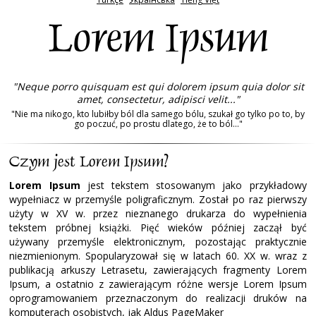
Lorem Ipsum
"Neque porro quisquam est qui dolorem ipsum quia dolor sit
amet, consectetur, adipisci velit..."
"Nie ma nikogo, kto lubiłby ból dla samego bólu, szukał go tylko po to, by
go poczuć, po prostu dlatego, że to ból..."
Czym jest Lorem Ipsum?
Lorem Ipsum
jest tekstem stosowanym jako przykładowy
wypełniacz w przemyśle poligraficznym. Został po raz pierwszy
użyty w XV w. przez nieznanego drukarza do wypełnienia
tekstem próbnej książki. Pięć wieków później zaczął być
używany przemyśle elektronicznym, pozostając praktycznie
niezmienionym. Spopularyzował się w latach 60. XX w. wraz z
publikacją arkuszy Letrasetu, zawierających fragmenty Lorem
Ipsum, a ostatnio z zawierającym różne wersje Lorem Ipsum
oprogramowaniem przeznaczonym do realizacji druków na
komputerach osobistych, jak Aldus PageMaker