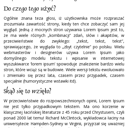
Do czego tego użyć?
Ogólnie znana teza głosi, iż użytkownika może rozpraszać
zrozumiała zawartość strony, kiedy ten chce zobaczyć sam jej
wygląd. Jedną z mocnych stron używania Lorem Ipsum jest to,
że ma wiele różnych „kombinacji” zdań, słów i akapitów, w
przeciwieństwie do zwykłego: „tekst, tekst, tekst”,
sprawiającego, że wygląda to „zbyt czytelnie” po polsku. Wielu
webmasterów i designerów używa Lorem Ipsum jako
domyślnego modelu tekstu i wpisanie w internetowej
wyszukiwarce ‘lorem ipsum’ spowoduje znalezienie bardzo wielu
stron, które wciąż są w budowie. Wiele wersji tekstu ewoluowało
i zmieniało się przez lata, czasem przez przypadek, czasem
specjalnie (humorystyczne wstawki itd).
Skąd się to wzięło?
W przeciwieństwie do rozpowszechnionych opinii, Lorem Ipsum
nie jest tylko przypadkowym tekstem. Ma ono korzenie w
klasycznej łacińskiej literaturze z 45 roku przed Chrystusem, czyli
ponad 2000 lat temu! Richard McClintock, wykładowca łaciny na
uniwersytecie Hampden-Sydney w Virginii, przyjrzał się uważniej