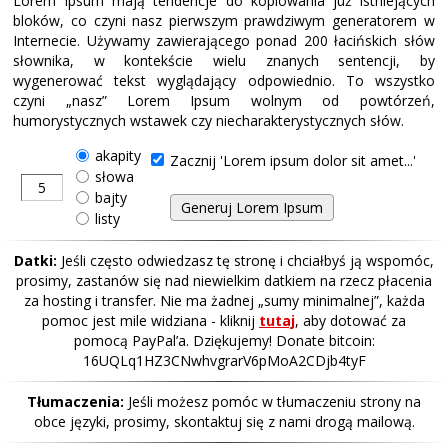
Lorem Ipsum mają tendencje do kopiowania już istniejących
bloków, co czyni nasz pierwszym prawdziwym generatorem w
Internecie. Używamy zawierającego ponad 200 łacińskich słów
słownika, w kontekście wielu znanych sentencji, by
wygenerować tekst wyglądający odpowiednio. To wszystko
czyni „nasz” Lorem Ipsum wolnym od powtórzeń,
humorystycznych wstawek czy niecharakterystycznych słów.
akapity
Zacznij 'Lorem ipsum dolor sit amet...'
słowa
bajty
listy
Datki:
Jeśli często odwiedzasz tę stronę i chciałbyś ją wspomóc,
prosimy, zastanów się nad niewielkim datkiem na rzecz płacenia
za hosting i transfer. Nie ma żadnej „sumy minimalnej”, każda
pomoc jest mile widziana - kliknij
tutaj
, aby dotować za
pomocą PayPal’a. Dziękujemy! Donate bitcoin:
16UQLq1HZ3CNwhvgrarV6pMoA2CDjb4tyF
Tłumaczenia:
Jeśli możesz pomóc w tłumaczeniu strony na
obce języki, prosimy, skontaktuj się z nami drogą mailową.