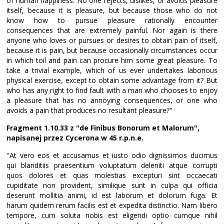
of human happiness. No one rejects, dislikes, or avoids pleasure
itself, because it is pleasure, but because those who do not
know how to pursue pleasure rationally encounter
consequences that are extremely painful. Nor again is there
anyone who loves or pursues or desires to obtain pain of itself,
because it is pain, but because occasionally circumstances occur
in which toil and pain can procure him some great pleasure. To
take a trivial example, which of us ever undertakes laborious
physical exercise, except to obtain some advantage from it? But
who has any right to find fault with a man who chooses to enjoy
a pleasure that has no annoying consequences, or one who
avoids a pain that produces no resultant pleasure?"
Fragment 1.10.33 z "de Finibus Bonorum et Malorum",
napisanej przez Cycerona w 45 r.p.n.e.
"At vero eos et accusamus et iusto odio dignissimos ducimus
qui blanditiis praesentium voluptatum deleniti atque corrupti
quos dolores et quas molestias excepturi sint occaecati
cupiditate non provident, similique sunt in culpa qui officia
deserunt mollitia animi, id est laborum et dolorum fuga. Et
harum quidem rerum facilis est et expedita distinctio. Nam libero
tempore, cum soluta nobis est eligendi optio cumque nihil