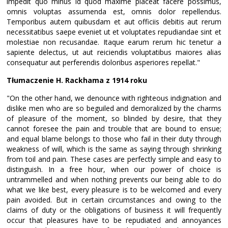
impedit quo minus id quod maxime placeat facere possimus,
omnis voluptas assumenda est, omnis dolor repellendus.
Temporibus autem quibusdam et aut officiis debitis aut rerum
necessitatibus saepe eveniet ut et voluptates repudiandae sint et
molestiae non recusandae. Itaque earum rerum hic tenetur a
sapiente delectus, ut aut reiciendis voluptatibus maiores alias
consequatur aut perferendis doloribus asperiores repellat."
Tłumaczenie H. Rackhama z 1914 roku
"On the other hand, we denounce with righteous indignation and
dislike men who are so beguiled and demoralized by the charms
of pleasure of the moment, so blinded by desire, that they
cannot foresee the pain and trouble that are bound to ensue;
and equal blame belongs to those who fail in their duty through
weakness of will, which is the same as saying through shrinking
from toil and pain. These cases are perfectly simple and easy to
distinguish. In a free hour, when our power of choice is
untrammelled and when nothing prevents our being able to do
what we like best, every pleasure is to be welcomed and every
pain avoided. But in certain circumstances and owing to the
claims of duty or the obligations of business it will frequently
occur that pleasures have to be repudiated and annoyances